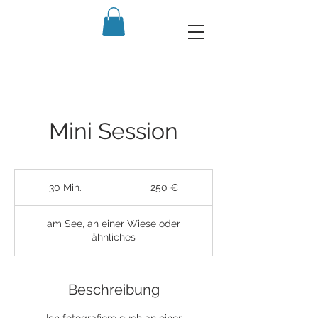
Mini Session
250
Euro
30 Min.
3
250 €
0
M
am See, an einer Wiese oder
i
ähnliches
n
.
Beschreibung
Ich fotografiere euch an einer