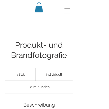
Produkt- und
Brandfotografie
individuell
3 Std.
3
individuell
S
t
Beim Kunden
d
.
Beschreibung